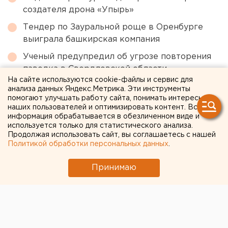
создателя дрона «Упырь»
Тендер по Зауральной роще в Оренбурге
выиграла башкирская компания
Ученый предупредил об угрозе повторения
паводка в Свердловской области
На сайте используются cookie-файлы и сервис для
Движение перекроют в переулке для
анализа данных Яндекс.Метрика. Эти инструменты
строительства теплотрассы в Екатеринбурге
помогают улучшать работу сайта, понимать интересы
наших пользователей и оптимизировать контент. Вся
информация обрабатывается в обезличенном виде и
используется только для статистического анализа.
← НОВОСТИ
Продолжая использовать сайт, вы соглашаетесь с нашей
Политикой обработки персональных данных
.
13 АВГУСТА 2020 В 13:24
ЕАНовости
Принимаю
Уже выявлено 100
нарушений: свердловские