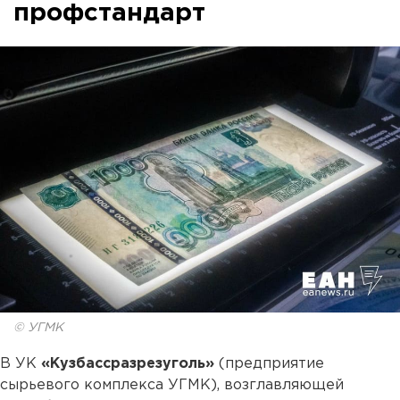
профстандарт
© УГМК
В УК
«Кузбассразрезуголь»
(предприятие
сырьевого комплекса УГМК), возглавляющей