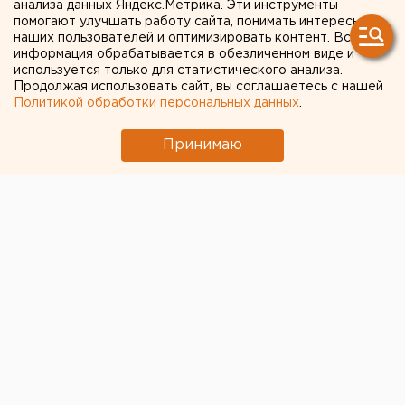
анализа данных Яндекс.Метрика. Эти инструменты
трассы между Казанью и
помогают улучшать работу сайта, понимать интересы
наших пользователей и оптимизировать контент. Вся
Екатеринбургом
информация обрабатывается в обезличенном виде и
используется только для статистического анализа.
Продолжая использовать сайт, вы соглашаетесь с нашей
Политикой обработки персональных данных
.
Принимаю
© Алексей Колчин для ЕАН
Компания «Автодор-инвест» («дочка» Росавтодора)