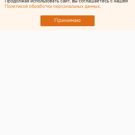
Продолжая использовать сайт, вы соглашаетесь с нашей
Политикой обработки персональных данных
.
Принимаю
© Eanews.ru
В Екатеринбурге застройщик нового корпуса
филармонии завершил высадку аллеи на улице
Ирбитской в микрорайоне Пионерский поселок.
Новая зелёная зона сформировала аллею на улице с
новой высотной жилой застройкой. Всего высажено