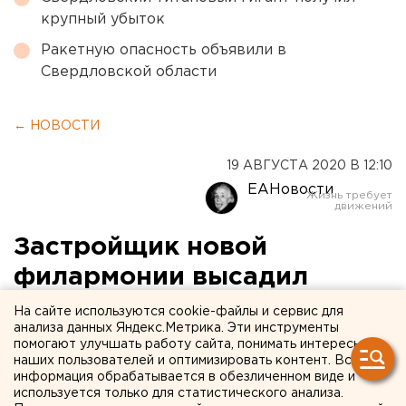
крупный убыток
Ракетную опасность объявили в
Свердловской области
← НОВОСТИ
19 АВГУСТА 2020 В 12:10
ЕАНовости
Застройщик новой
филармонии высадил
аллею в Пионерском
На сайте используются cookie-файлы и сервис для
анализа данных Яндекс.Метрика. Эти инструменты
поселке Екатеринбурга
помогают улучшать работу сайта, понимать интересы
наших пользователей и оптимизировать контент. Вся
информация обрабатывается в обезличенном виде и
используется только для статистического анализа.