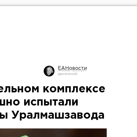
ЕАНовости
ельном комплексе
шно испытали
ны Уралмашзавода