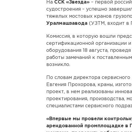
На
ССК «Звезда»
– первой росси
судостроения – успешно заверши
тяжелых мостовых кранов грузоп
Уралмашзавода
(УЗТМ, входит в
Комиссия, в которую вошли предс
сертификационной организации и
оборудования 18 августа, проведя
работы замечаний к поставленным
возникло.
По словам директора сервисног
Евгения Прохорова, краны, изгото
проект, в нем реализованы иннов
проектирования, производства, м
специалистами сервисного подраз
«Впервые мы провели контрольн
арендованной промплощадке в П