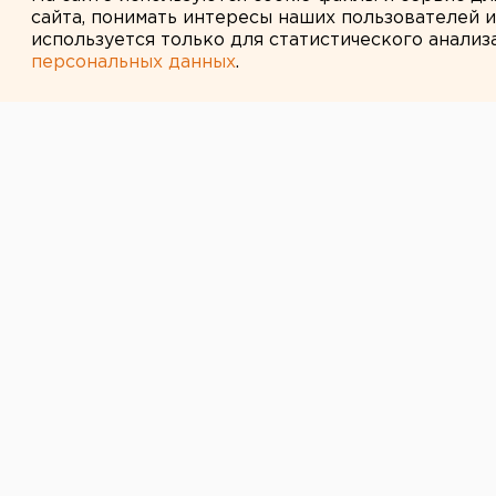
сайта, понимать интересы наших пользователей 
используется только для статистического анализ
персональных данных
.
← НОВОСТИ
20 АВГУСТА 2020 В 09:55
Прокуратура ч
мэрию Екатери
обеспечить за
центре города