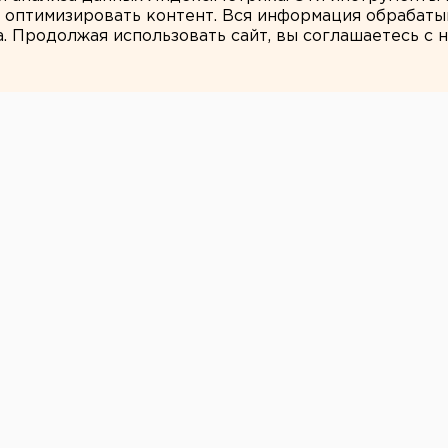
и оптимизировать контент. Вся информация обрабаты
а. Продолжая использовать сайт, вы соглашаетесь с
ЕАНовости
ерез суд обязала
нбурга
щиту парка в