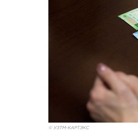
© УЗТМ-КАРТЭКС