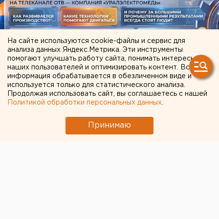
На сайте используются cookie-файлы и сервис для
анализа данных Яндекс.Метрика. Эти инструменты
помогают улучшать работу сайта, понимать интересы
наших пользователей и оптимизировать контент. Вся
ЧИТАЙТЕ ТАКЖЕ:
информация обрабатывается в обезличенном виде и
используется только для статистического анализа.
В Свердловской области пересчитали
Продолжая использовать сайт, вы соглашаетесь с нашей
Политикой обработки персональных данных
.
доплаты к пенсиям летчикам и шахтерам
Челябинцев предупредили о возможном
Принимаю
выходе из берегов реки Миасс
Ракетную опасность объявили в
Свердловской области
Холодную воду возвращают жителям
Екатеринбурга
Ракетная опасность угрожает Челябинской