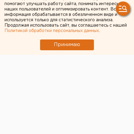
помогают улучшать работу сайта, понимать интересы
наших пользователей и оптимизировать контент. Вся
информация обрабатывается в обезличенном виде и
используется только для статистического анализа.
Продолжая использовать сайт, вы соглашаетесь с нашей
Политикой обработки персональных данных
.
Принимаю
ЧИТАЙТЕ ТАКЖЕ:
Участок с челябинским элеватором выставят
на аукцион по КРТ в этом году
Путин назначил нового командующего
войсками ЦВО
Федеральные компании не могут найти в
Екатеринбурге земли под апартаменты
Под Екатеринбургом диверсанты взорвали
создателя дрона «Упырь»