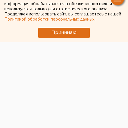
усыновителей детей
информация обрабатывается в обезличенном виде и
используется только для статистического анализа.
Продолжая использовать сайт, вы соглашаетесь с нашей
Политикой обработки персональных данных
.
Принимаю
© Фото из открытых источников
В России могут снизить процентную ставку по
ипотеке для семей, усыновивших ребенка из
детского дома. С такой инициативой выступила