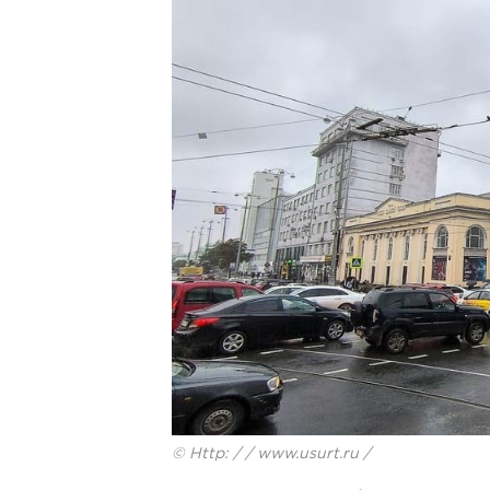
© Http: / / www.usurt.ru /