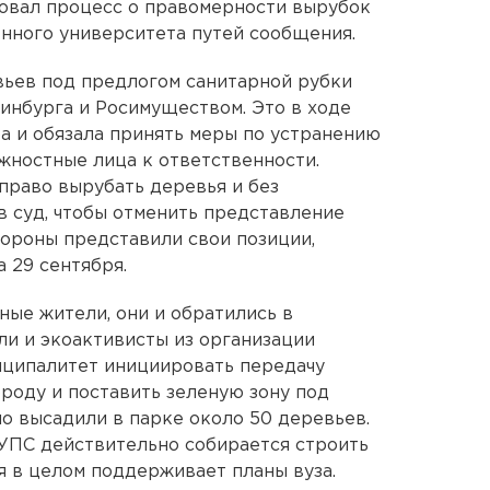
овал процесс о правомерности вырубок
енного университета путей сообщения.
вьев под предлогом санитарной рубки
ринбурга и Росимуществом. Это в ходе
а и обязала принять меры по устранению
жностные лица к ответственности.
 право вырубать деревья и без
в суд, чтобы отменить представление
тороны представили свои позиции,
 29 сентября.
ные жители, они и обратились в
ли и экоактивисты из организации
иципалитет инициировать передачу
роду и поставить зеленую зону под
но высадили в парке около 50 деревьев.
ГУПС действительно собирается строить
я в целом поддерживает планы вуза.