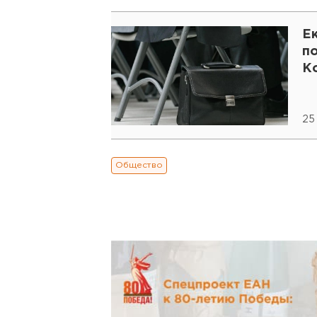
Е
п
К
25
Общество