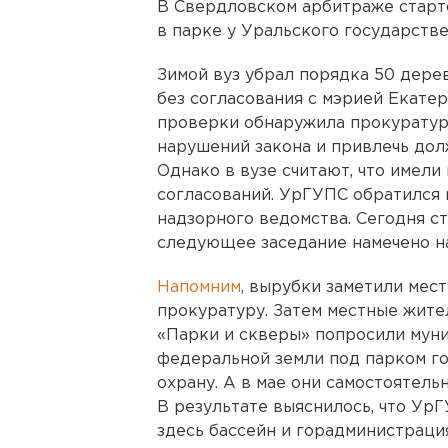
В Свердловском арбитраже старт
в парке у Уральского государств
Зимой вуз убрал порядка 50 дере
без согласования с мэрией Екате
проверки обнаружила прокуратур
нарушений закона и привлечь дол
Однако в вузе считают, что имели
согласований. УрГУПС обратился 
надзорного ведомства. Сегодня с
следующее заседание намечено на
Напомним
, вырубки заметили мест
прокуратуру. Затем местные жите
«Парки и скверы» попросили мун
федеральной земли под парком го
охрану. А в мае они самостоятель
В результате выяснилось, что Ур
здесь бассейн и горадминистраци