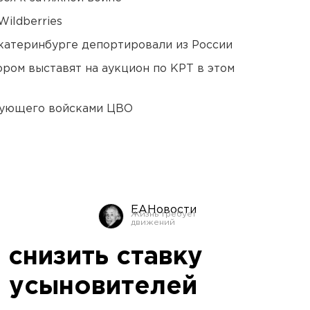
ildberries
Екатеринбурге депортировали из России
ором выставят на аукцион по КРТ в этом
дующего войсками ЦВО
ЕАНовости
 снизить ставку
я усыновителей