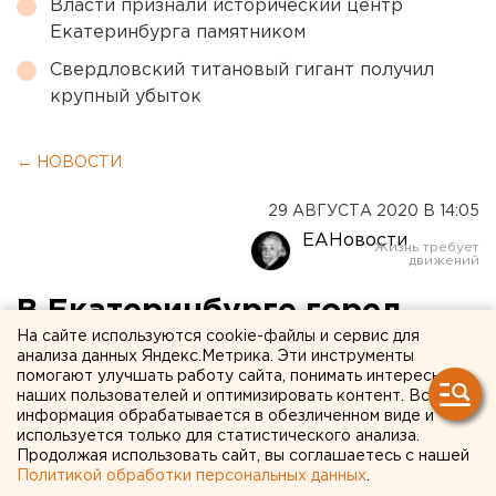
Власти признали исторический центр
Екатеринбурга памятником
Свердловский титановый гигант получил
крупный убыток
← НОВОСТИ
29 АВГУСТА 2020 В 14:05
ЕАНовости
В Екатеринбурге горел
На сайте используются cookie-файлы и сервис для
лицей № 128. Тушили
анализа данных Яндекс.Метрика. Эти инструменты
помогают улучшать работу сайта, понимать интересы
несколько десятков
наших пользователей и оптимизировать контент. Вся
спасателей
информация обрабатывается в обезличенном виде и
используется только для статистического анализа.
Продолжая использовать сайт, вы соглашаетесь с нашей
Политикой обработки персональных данных
.