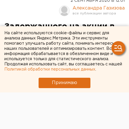
2 СЕНТЯБРЯ 2020 В 12:01
Александра Газизова
Задержанного на акции в
На сайте используются cookie-файлы и сервис для
поддержку Фургала
анализа данных Яндекс.Метрика. Эти инструменты
помогают улучшать работу сайта, понимать интересы
свердловчанина
наших пользователей и оптимизировать контент. Вся
оштрафовали за
информация обрабатывается в обезличенном виде и
используется только для статистического анализа.
соблюдение требований
Продолжая использовать сайт, вы соглашаетесь с нашей
Политикой обработки персональных данных
.
закона о митингах
Принимаю