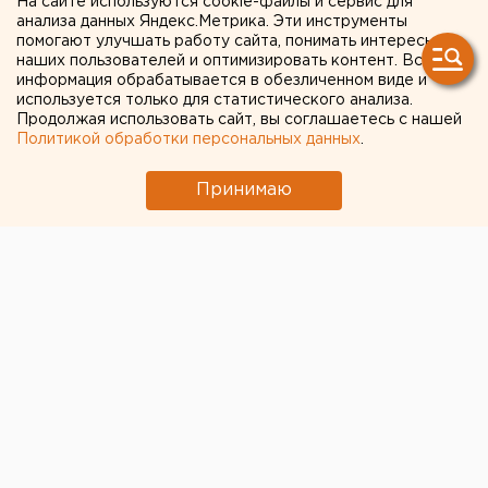
На сайте используются cookie-файлы и сервис для
анализа данных Яндекс.Метрика. Эти инструменты
Новый сезон КХЛ начался:
помогают улучшать работу сайта, понимать интересы
наших пользователей и оптимизировать контент. Вся
Кубок Открытия забрал
информация обрабатывается в обезличенном виде и
используется только для статистического анализа.
«Ак Барс»
Продолжая использовать сайт, вы соглашаетесь с нашей
Политикой обработки персональных данных
.
Принимаю