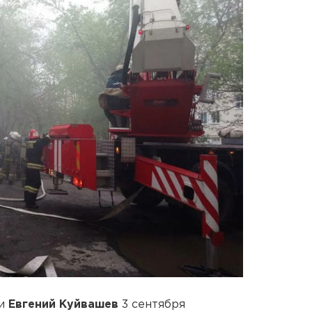
ти
Евгений Куйвашев
3 сентября