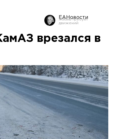
ЕАНовости
КамАЗ врезался в