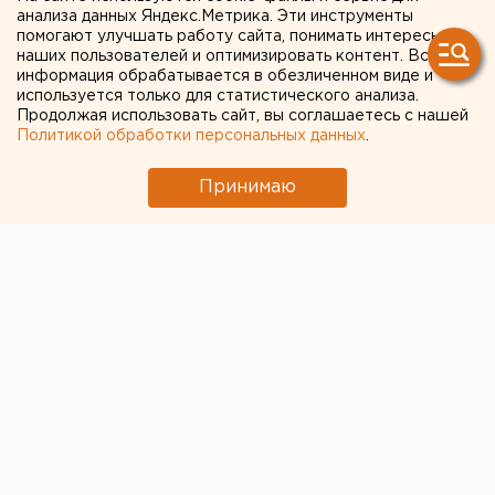
анализа данных Яндекс.Метрика. Эти инструменты
помогают улучшать работу сайта, понимать интересы
Губернатор Челябинской области совершил
наших пользователей и оптимизировать контент. Вся
информация обрабатывается в обезличенном виде и
рабоче-развлекательную поездку в Троицк. За
используется только для статистического анализа.
тем, как «глубинный народ» встречал главу
Продолжая использовать сайт, вы соглашаетесь с нашей
региона, а мэр города совместил проезд в
Политикой обработки персональных данных
.
автобусе с билетом в баню, наблюдал
корреспондент ЕАН.
Принимаю