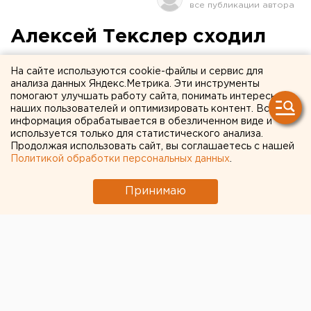
Алексей Текслер сходил
лошадью
На сайте используются cookie-файлы и сервис для
анализа данных Яндекс.Метрика. Эти инструменты
Губернатор Челябинской области совершил
помогают улучшать работу сайта, понимать интересы
рабоче-развлекательную поездку в Троицк. За
наших пользователей и оптимизировать контент. Вся
информация обрабатывается в обезличенном виде и
тем, как «глубинный народ» встречал главу
используется только для статистического анализа.
региона, а мэр города совместил проезд в
Продолжая использовать сайт, вы соглашаетесь с нашей
автобусе с билетом в баню, наблюдал
Политикой обработки персональных данных
.
корреспондент ЕАН.
Принимаю