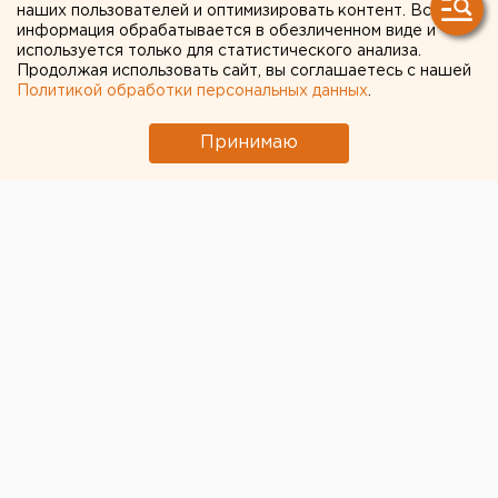
наших пользователей и оптимизировать контент. Вся
информация обрабатывается в обезличенном виде и
используется только для статистического анализа.
Продолжая использовать сайт, вы соглашаетесь с нашей
Политикой обработки персональных данных
.
Принимаю
В Шадринском районе Зауралья 14-летний водитель
мотоцикла Patron 150 сбил 11-летнюю девочку и
скрылся. Пострадавшего ребенка с травмами
госпитализировали в районную больницу скорой
помощи.