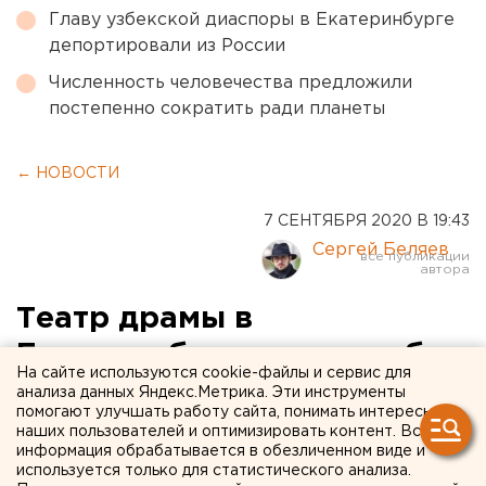
Главу узбекской диаспоры в Екатеринбурге
депортировали из России
Численность человечества предложили
постепенно сократить ради планеты
← НОВОСТИ
7 СЕНТЯБРЯ 2020 В 19:43
Сергей Беляев
Театр драмы в
Екатеринбурге остался без
На сайте используются cookie-файлы и сервис для
денег на реконструкцию
анализа данных Яндекс.Метрика. Эти инструменты
помогают улучшать работу сайта, понимать интересы
наших пользователей и оптимизировать контент. Вся
информация обрабатывается в обезличенном виде и
используется только для статистического анализа.