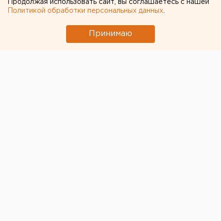
Продолжая использовать сайт, вы соглашаетесь с нашей
Политикой обработки персональных данных
.
Принимаю
© ЕАН
Свердловский академический театр драмы в
Екатеринбурге не получил деньги на
реконструкцию, которая была запланирована на
лето 2020 года, сообщает ТАСС со ссылкой на
заместителя генерального директора учреждения
Наталью Махлину.