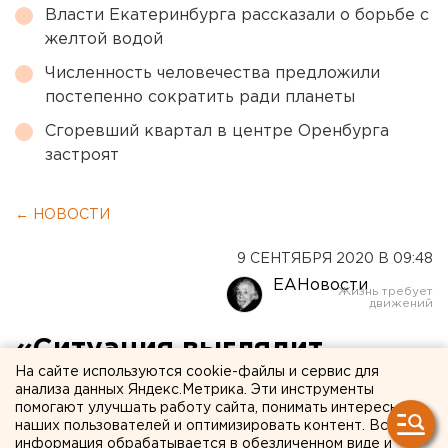
Власти Екатеринбурга рассказали о борьбе с
желтой водой
Численность человечества предложили
постепенно сократить ради планеты
Сгоревший квартал в центре Оренбурга
застроят
← НОВОСТИ
9 СЕНТЯБРЯ 2020 В 09:48
ЕАНовости
«Ситуация выглядит
На сайте используются cookie-файлы и сервис для
тупиковой»: Шевченко — об
анализа данных Яндекс.Метрика. Эти инструменты
помогают улучшать работу сайта, понимать интересы
угрозе срыва чемпионата
наших пользователей и оптимизировать контент. Вся
информация обрабатывается в обезличенном виде и