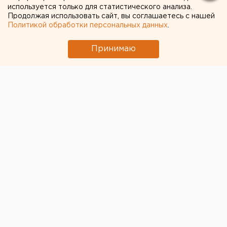
мира по хоккею
используется только для статистического анализа.
Продолжая использовать сайт, вы соглашаетесь с нашей
Политикой обработки персональных данных
.
Принимаю
© ЕАН
Латвия не намерена принимать матчи чемпионата
мира по хоккею в 2021 году, если игры также будут
проходить в Беларуси. Проведение турнира под