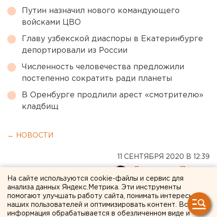
Путин назначил нового командующего
войсками ЦВО
Главу узбекской диаспоры в Екатеринбурге
депортировали из России
Численность человечества предложили
постепенно сократить ради планеты
В Оренбурге продлили арест «смотрителю»
кладбищ
← НОВОСТИ
11 СЕНТЯБРЯ 2020 В 12:39
Валентина Попова
На сайте используются cookie-файлы и сервис для
анализа данных Яндекс.Метрика. Эти инструменты
помогают улучшать работу сайта, понимать интересы
В Свердловской области за
наших пользователей и оптимизировать контент. Вся
сутки 133 новых случая
информация обрабатывается в обезличенном виде и