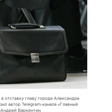
в отставку главу города Александра
зил автор Telegram-канала «Главный
 Андрей Варкентин.