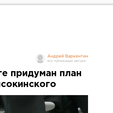
Андрей Варкентин
ге придуман план
ысокинского