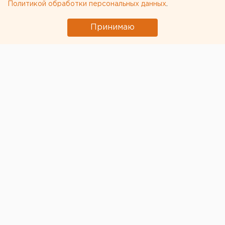
Политикой обработки персональных данных
.
Принимаю
Вчера вечером, 21 сентября, в листопрокатном цехе
№ 4 Магнитогорского металлургического комбината
произошел пожар — горел клетевой стан и кровля
здания. Погибших и травмированных нет.
Самостоятельно из здания эвакуировались 23
человека. Об этом
сообщили
в ГУ МЧС России по
Челябинской области.