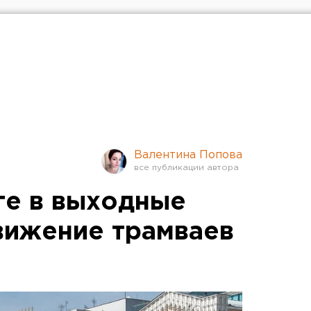
Валентина Попова
ге в выходные
вижение трамваев