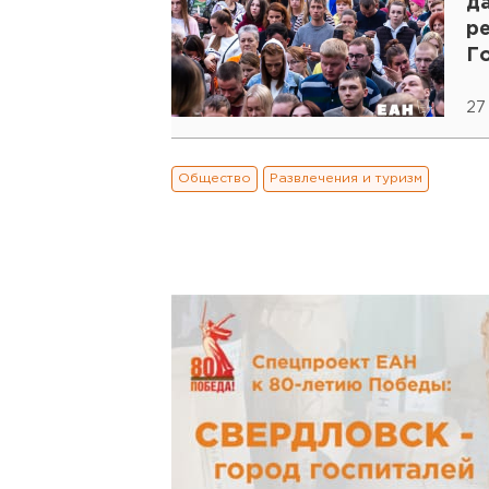
да
ре
Г
27
Общество
Развлечения и туризм