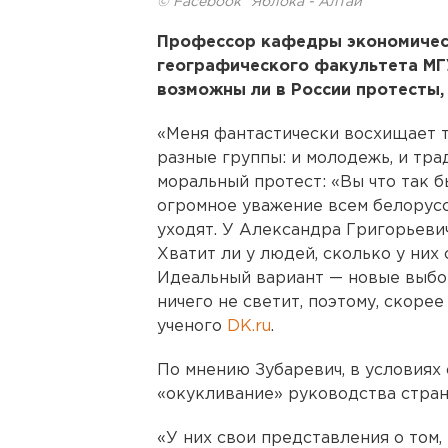
© Facebook "Яблока - Алтай"
Профессор кафедры экономичес
географического факультета МГУ
возможны ли в России протесты,
«Меня фантастически восхищает т
разные группы: и молодежь, и тра
моральный протест: «Вы что так б
огромное уважение всем белорусс
уходят. У Александра Григорьевич
Хватит ли у людей, сколько у них 
Идеальный вариант — новые выбо
ничего не светит, поэтому, скорее
ученого
DK.ru
.
По мнению Зубаревич, в условиях
«окукливание» руководства стран
«У них свои представления о том,