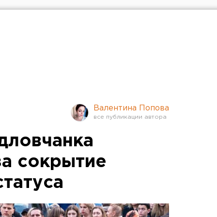
Валентина Попова
дловчанка
а сокрытие
статуса