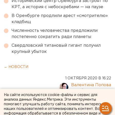
Исторический центр Оренбурга застроят по
КРТ, а история с небоскребами — на паузе
В Оренбурге продлили арест «смотрителю»
кладбищ
Численность человечества предложили
постепенно сократить ради планеты
Свердловский титановый гигант получил
крупный убыток
← НОВОСТИ
1 ОКТЯБРЯ 2020 В 16:22
Валентина Попова
На сайте используются cookie-файлы и сервис для
анализа данных Яндекс.Метрика. Эти инструменты
В екатеринбургском Музее
помогают улучшать работу сайта, понимать интересы
карикатуры открывается
наших пользователей и оптимизировать контент. Вся
информация обрабатывается в обезличенном виде и