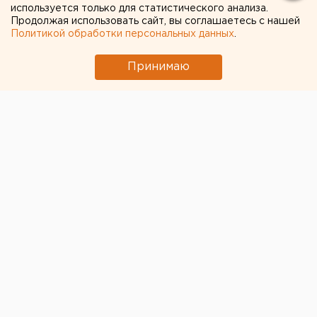
выставка художников
используется только для статистического анализа.
Продолжая использовать сайт, вы соглашаетесь с нашей
«Красной Бурды»
Политикой обработки персональных данных
.
Принимаю
В екатеринбургском Музее карикатуры с
завтрашнего дня открывается выставка