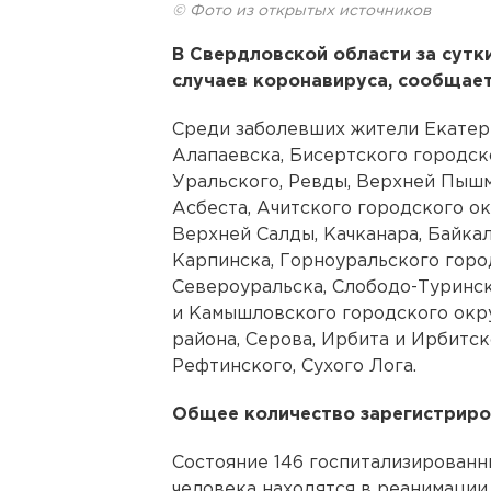
© Фото из открытых источников
В Свердловской области за сут
случаев коронавируса, сообщае
Среди заболевших жители Екатери
Алапаевска, Бисертского городско
Уральского, Ревды, Верхней Пышм
Асбеста, Ачитского городского ок
Верхней Салды, Качканара, Байка
Карпинска, Горноуральского горо
Североуральска, Слободо-Туринс
и Камышловского городского окр
района, Серова, Ирбита и Ирбитс
Рефтинского, Сухого Лога.
Общее количество зарегистриров
Состояние 146 госпитализированн
человека находятся в реанимации,