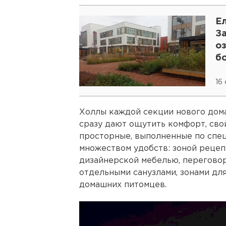
Ел
З
о
бо
16
Холлы каждой секции нового дом
сразу дают ощутить комфорт, сво
просторные, выполненные по спец
множеством удобств: зоной рецеп
дизайнерской мебелью, переговор
отдельными санузлами, зонами дл
домашних питомцев.