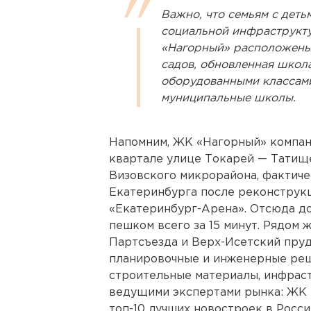
Важно, что семьям с деть
социальной инфраструкту
«Нагорный» расположены
садов, обновленная школа
оборудованными классами
муниципальные школы.
Напомним, ЖК «Нагорный» компан
квартале улице Токарей — Татище
Визовского микрорайона, фактиче
Екатеринбурга после реконструк
«Екатеринбург-Арена». Отсюда до
пешком всего за 15 минут. Рядом 
Партсъезда и Верх-Исетский пруд
планировочные и инженерные реш
строительные материалы, инфрас
ведущими экспертами рынка: ЖК 
топ-10 лучших новостроек в Росс