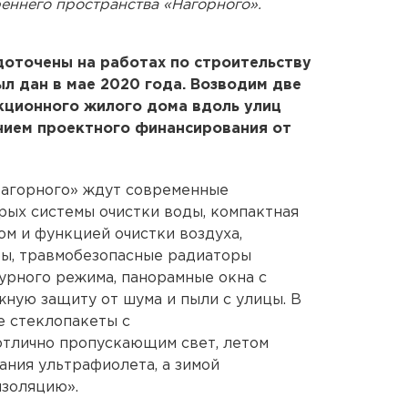
реннего пространства «Нагорного».
доточены на работах по строительству
ыл дан в мае 2020 года. Возводим две
кционного жилого дома вдоль улиц
нием проектного финансирования от
Нагорного» ждут современные
ых системы очистки воды, компактная
ом и функцией очистки воздуха,
ы, травмобезопасные радиаторы
урного режима, панорамные окна с
ную защиту от шума и пыли с улицы. В
е стеклопакеты с
отлично пропускающим свет, летом
ния ультрафиолета, а зимой
золяцию».