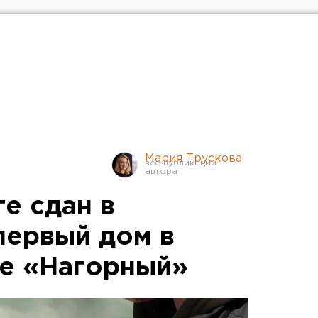
Мария Трускова
е сдан в
первый дом в
е «Нагорный»