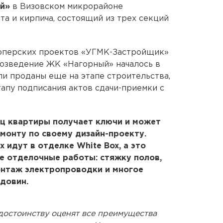
й»
в Визовском микрорайоне
та и кирпича, состоящий из трех секций
оперских проектов «УГМК-Застройщик»
 возведение ЖК «Нагорный» началось в
ли проданы еще на этапе строительства,
тапу подписания актов сдачи-приемки с
ец квартиры получает ключи и может
емонту по своему дизайн-проекту.
 идут в отделке White Box, а это
се отделочные работы: стяжку полов,
онтаж электропроводки и многое
рдовин.
достоинству оценят все преимущества