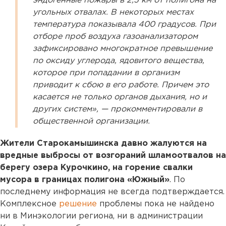
эндогенные пожары в 2,5 км от полигона на
угольных отвалах. В некоторых местах
температура показывала 400 градусов. При
отборе проб воздуха газоанализатором
зафиксировано многократное превышение
по оксиду углерода, ядовитого вещества,
которое при попадании в организм
приводит к сбою в его работе. Причем это
касается не только органов дыхания, но и
других систем», — прокомментировали в
общественной организации.
Жители Старокамышинска давно жалуются на
вредные выбросы от возгораний шламоотвалов на
берегу озера Курочкино, на горение свалки
мусора в границах полигона «Южный»
. По
последнему информация не всегда подтверждается.
Комплексное
решение
проблемы пока не найдено
ни в Минэкологии региона, ни в администрации