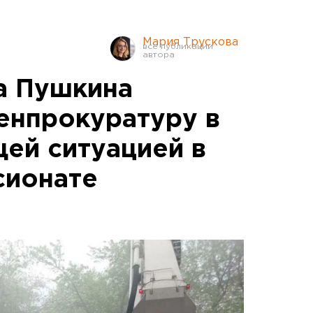
Мария Трускова
а Пушкина
Генпрокуратуру в
щей ситуацией в
сионате