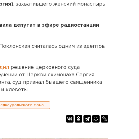
ргия)
, захватившего женский монастырь
явила депутат в эфире радиостанции
Поклонская считалась одним из адептов
дил
решение церковного суда
учении от Церкви схимонаха Сергия
мента, суд признал бывшего священника
и клеветы.
Сергий и осада Среднеуральского монастыря