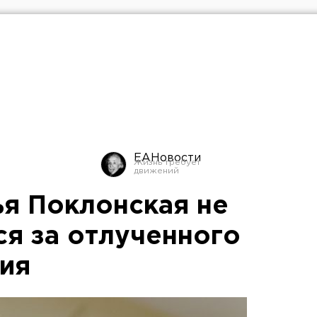
ЕАНовости
ья Поклонская не
ся за отлученного
гия