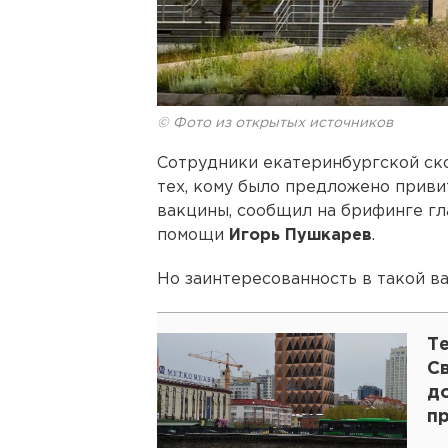
© Фото из открытых источников
Сотрудники екатеринбургской ско
тех, кому было предложено приви
вакцины, сообщил на брифинге гл
помощи
Игорь Пушкарев
.
Но заинтересованность в такой ва
Те
С
д
пр