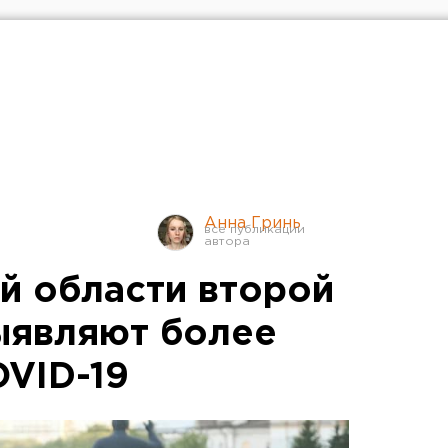
Анна Гринь
й области второй
ыявляют более
OVID-19