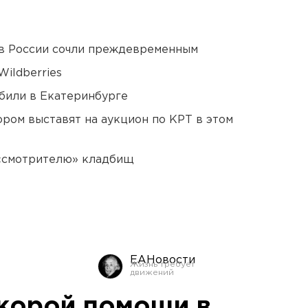
в России сочли преждевременным
ildberries
били в Екатеринбурге
ором выставят на аукцион по КРТ в этом
 «смотрителю» кладбищ
ЕАНовости
корой помощи в