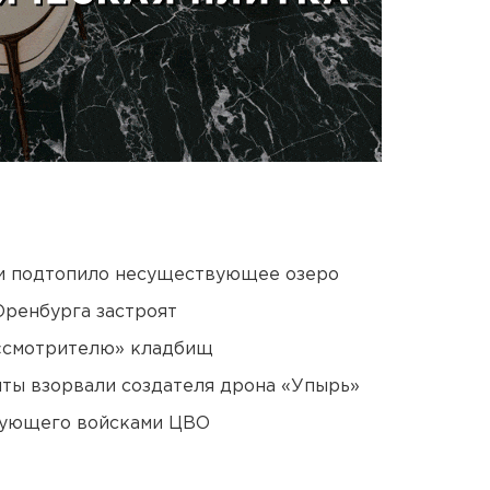
ти подтопило несуществующее озеро
Оренбурга застроят
 «смотрителю» кладбищ
ты взорвали создателя дрона «Упырь»
дующего войсками ЦВО