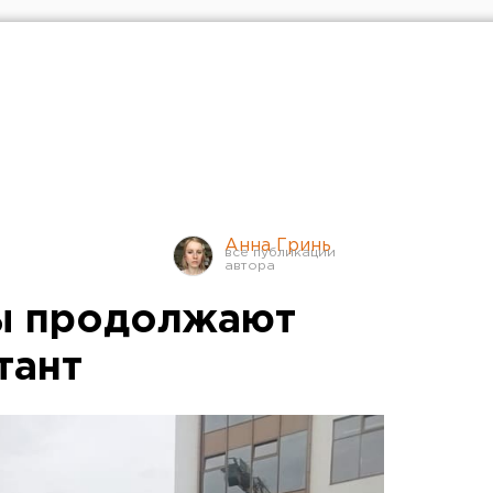
Анна Гринь
зы продолжают
тант