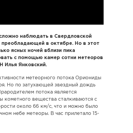
сложно наблюдать в Свердловской
, преобладающей в октябре. Но в этот
лько ясных ночей вблизи пика
овать с помощью камер сотни метеоров
Н Илья Янковский.
 активности метеорного потока Ориониды
бря. Но по затухающей звездный дождь
 Прародителем потока является
цы кометного вещества сталкиваются с
рости около 66 км/с, что и можно было
чном небе метеоры. В час прилетало 15-