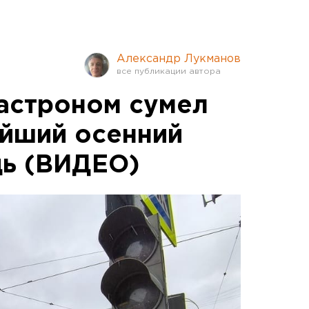
Александр Лукманов
астроном сумел
ейший осенний
дь (ВИДЕО)