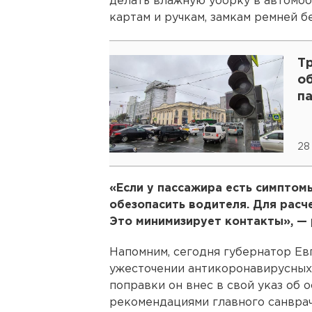
делать влажную уборку в автомоб
картам и ручкам, замкам ремней б
Т
о
п
28
«Если у пассажира есть симптом
обезопасить водителя. Для расч
Это минимизирует контакты», — 
Напомним, сегодня губернатор Е
ужесточении антикоронавирусных
поправки он внес в свой указ об 
рекомендациями главного санврач