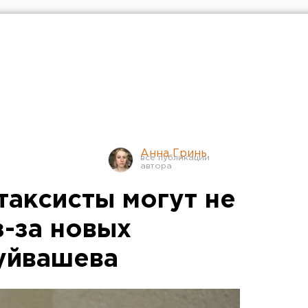
Анна Гринь
таксисты могут не
з-за новых
уйвашева