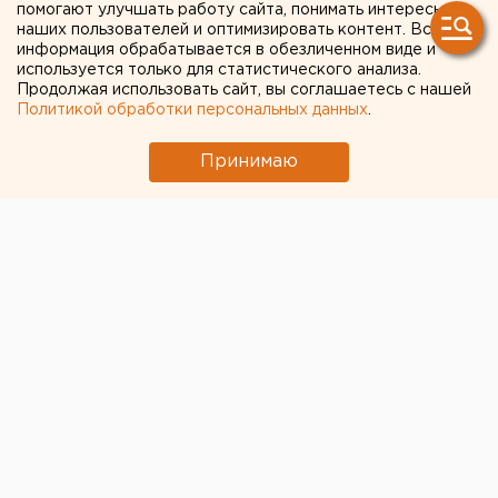
обнаружили нарушения
помогают улучшать работу сайта, понимать интересы
наших пользователей и оптимизировать контент. Вся
информация обрабатывается в обезличенном виде и
используется только для статистического анализа.
Продолжая использовать сайт, вы соглашаетесь с нашей
Политикой обработки персональных данных
.
Принимаю
© Pixabay.com
Министерство здравоохранения Челябинской
области завершило проверку по жалобе акушерки
Елизаветы Суворовой Результаты уже доложили