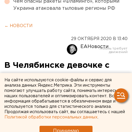
Чем опасны ракеты «Фламинго», которыми
Украина атаковала тыловые регионы РФ
← НОВОСТИ
29 ОКТЯБРЯ 2020 В 13:40
ЕАНовости
В Челябинске девочке с
коронавирусом удалили
На сайте используются cookie-файлы и сервис для
аппендикс
анализа данных Яндекс.Метрика. Эти инструменты
помогают улучшать работу сайта, понимать интересы
наших пользователей и оптимизировать контент. Вся
В Челябинске семилетняя девочка поступила в
информация обрабатывается в обезличенном виде и
экстренный приемный покой с «острым животом». В
используется только для статистического анализа.
Продолжая использовать сайт, вы соглашаетесь с нашей
больнице малышке сделали анализ на коронавирус
Политикой обработки персональных данных
.
— тест оказался положительным. Доктора областной
детской больницы прооперировали ребенка на базе
Принимаю