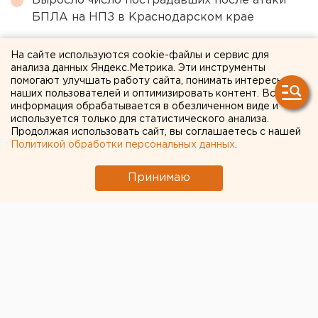
Выросло число пострадавших после атаки
БПЛА на НПЗ в Краснодарском крае
На сайте используются cookie-файлы и сервис для
← НОВОСТИ
анализа данных Яндекс.Метрика. Эти инструменты
помогают улучшать работу сайта, понимать интересы
2 НОЯБРЯ 2020 В 15:06
наших пользователей и оптимизировать контент. Вся
информация обрабатывается в обезличенном виде и
Елена Мицих
используется только для статистического анализа.
Продолжая использовать сайт, вы соглашаетесь с нашей
Политикой обработки персональных данных
.
За нарушение масочного
режима южноуральцев
Принимаю
оштрафовали на 22
миллиона рублей