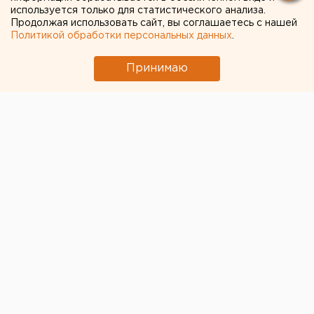
используется только для статистического анализа.
Продолжая использовать сайт, вы соглашаетесь с нашей
Политикой обработки персональных данных
.
Принимаю
© Pixabay.com
С 3 ноября в челябинском зоопарке закрыли для
посещения зал с приматами в связи с
неблагополучной эпидемиологической ситуацией в
городе.
«Человекообразные обезьяны