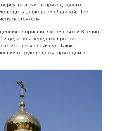
иерея, назначит в приход своего
руководить церковной общиной. При
мену настоятеля.
ященников пришли в храм святой Ксении
дбище, чтобы передать протоирею
осетить церковный суд. Также
анении от руководства приходом и