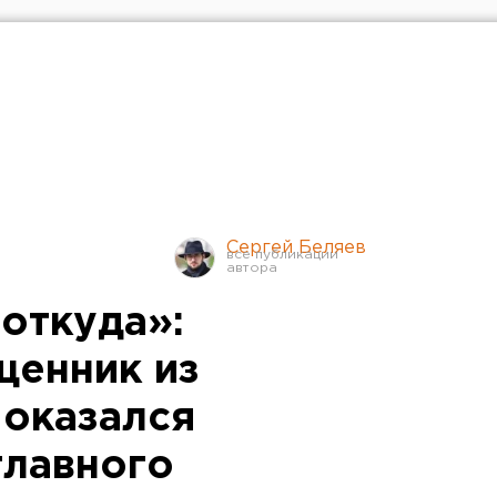
Сергей Беляев
откуда»:
щенник из
 оказался
главного