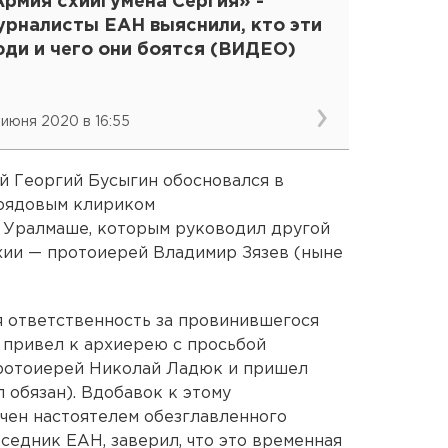
Армия схиигумена Сергия» -
урналисты ЕАН выяснили, кто эти
юди и чего они боятся (ВИДЕО)
 июня 2020 в 16:55
й Георгий Бусыгин обосновался в
 рядовым клириком
 Уралмаше, которым руководил другой
ии — протоиерей Владимир Зязев (ныне
ся ответственность за провинившегося
о привел к архиерею с просьбой
протоиерей Николай Ладюк и пришел
л обязан). Вдобавок к этому
чен настоятелем обезглавленного
седник ЕАН, заверил, что это временная