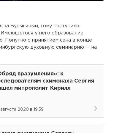
л за Бусыгиным, тому поступило
 Имеющегося у него образование
о. Попутно с принятием сана в конце
ринбургскую духовную семинарию — на
Обряд вразумления»: к
оследователям схимонаха Сергия
ышел митрополит Кирилл
 августа 2020 в 19:39