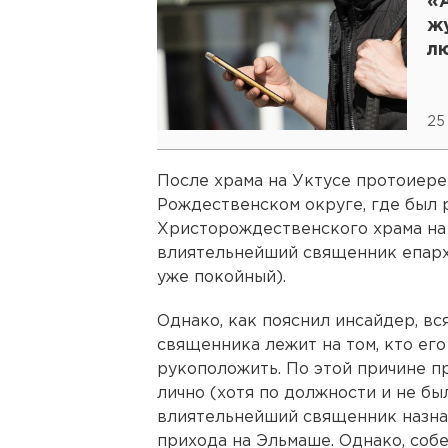
«
ж
л
25
После храма на Уктусе протоиере
Рождественском округе, где был
Христорождественского храма на
влиятельнейший священник епарх
уже покойный).
Однако, как пояснил инсайдер, в
священника лежит на том, кто ег
рукоположить. По этой причине 
лично (хотя по должности и не бы
влиятельнейший священник назна
прихода на Эльмаше. Однако, собе