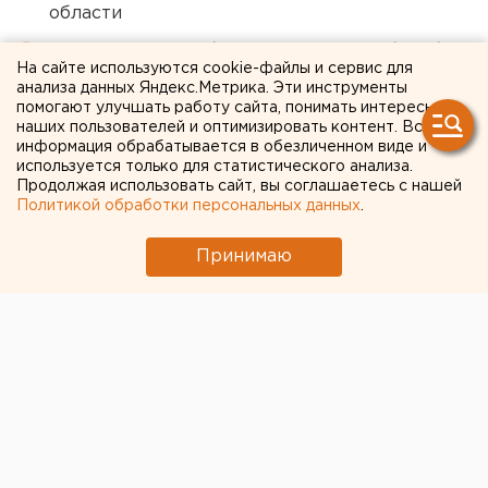
области
Власти Екатеринбурга рассказали о борьбе с
На сайте используются cookie-файлы и сервис для
желтой водой
анализа данных Яндекс.Метрика. Эти инструменты
помогают улучшать работу сайта, понимать интересы
наших пользователей и оптимизировать контент. Вся
← НОВОСТИ
информация обрабатывается в обезличенном виде и
используется только для статистического анализа.
Продолжая использовать сайт, вы соглашаетесь с нашей
13 НОЯБРЯ 2020 В 15:05
Политикой обработки персональных данных
.
Елена Мицих
Принимаю
С «Южуралмоста» взыщут
1,2 миллиарда рублей