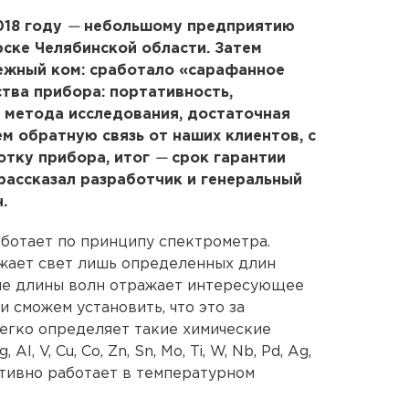
018 году
—
небольшому предприятию
ске Челябинской области. Затем
нежный ком: сработало «сарафанное
тва прибора: портативность,
е метода исследования, достаточная
м обратную связь от наших клиентов, с
отку прибора, итог
—
срок гарантии
рассказал разработчик и генеральный
.
ботает по принципу спектрометра.
жает свет лишь определенных длин
кие длины волн отражает интересующее
и сможем установить, что это за
егко определяет такие химические
, Al, V, Cu, Co, Zn, Sn, Mo, Ti, W, Nb, Pd, Ag,
ктивно работает в температурном