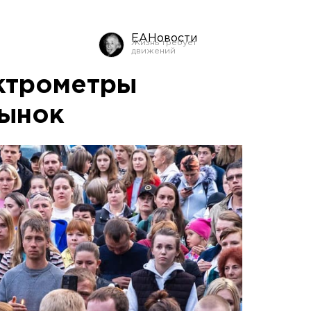
ЕАНовости
ктрометры
рынок