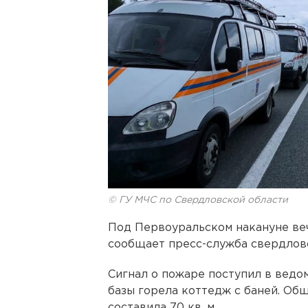
© ГУ МЧС по Свердловской области
Под Первоуральском накануне веч
сообщает пресс-служба свердлов
Сигнал о пожаре поступил в ведом
базы горела коттедж с баней. Общ
составила 70 кв. м.