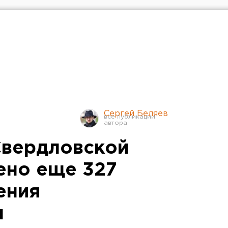
Сергей Беляев
 Свердловской
ено еще 327
ения
м