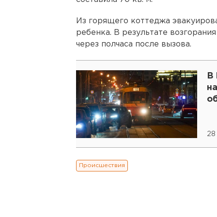
Из горящего коттеджа эвакуирова
ребенка. В результате возгорани
через полчаса после вызова.
В
н
о
28
Происшествия