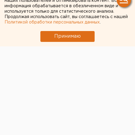
наших пользователей и оптимизировать контент. Вся
информация обрабатывается в обезличенном виде и
используется только для статистического анализа.
Продолжая использовать сайт, вы соглашаетесь с нашей
Политикой обработки персональных данных
.
Принимаю
© ЕАН
В Екатеринбурге завершается общественное
обсуждение проекта застройки участка на месте
снесенного кинотеатра “Темп”
—
в границах улиц
XXII Партсъезда — 40-летия Октября — Культуры —