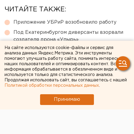
ЧИТАЙТЕ ТАКЖЕ:
Приложение УБРиР возобновило работу
Под Екатеринбургом диверсанты взорвали
создателя дрона «Упырь»
На сайте используются cookie-файлы и сервис для
Ребенка на электросамокате сбили в
анализа данных Яндекс.Метрика. Эти инструменты
Екатеринбурге
помогают улучшать работу сайта, понимать интересы
наших пользователей и оптимизировать контент. Вся
Путин назначил нового командующего
информация обрабатывается в обезличенном виде и
войсками ЦВО
используется только для статистического анализа.
Продолжая использовать сайт, вы соглашаетесь с нашей
Чем опасны ракеты «Фламинго», которыми
Политикой обработки персональных данных
.
Украина атаковала тыловые регионы РФ
Принимаю
← НОВОСТИ
19 НОЯБРЯ 2020 В 13:32
Анна Гринь