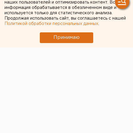
наших пользователей и оптимизировать контент. Вся
информация обрабатывается в обезличенном виде и
используется только для статистического анализа.
Продолжая использовать сайт, вы соглашаетесь с нашей
Политикой обработки персональных данных
.
Принимаю
© Фото из открытых источников
В Пермском крае выявлено 272 новых случая
заражения COVID-19: 184 человека проходят лечение
в больницах, 88 – амбулаторно на дому под
наблюдением врачей. Об этом сообщает
региональный оперштаб.