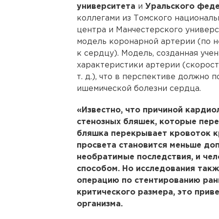
университета
и
Уральского фед
коллегами из Томского национал
центра и Манчестерского универ
модель коронарной артерии (по 
к сердцу). Модель, созданная уче
характеристики артерии (скорость
т. д.), что в перспективе должно 
ишемической болезни сердца.
«Известно, что причиной кардио
стенозных бляшек, которые пере
бляшка перекрывает кровоток к
просвета становится меньше доп
необратимые последствия, и че
способом. Но исследования также
операцию по стентированию ран
критического размера, это прив
организма.