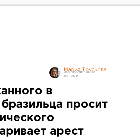
Мария Трускова
анного в
 бразильца просит
тического
аривает арест