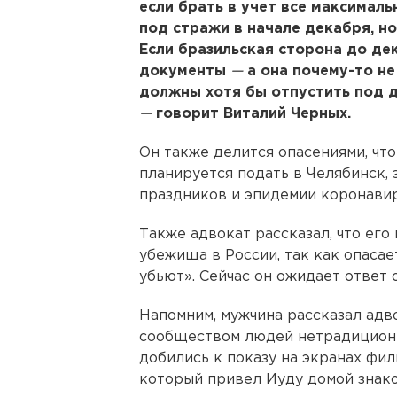
если брать в учет все максималь
под стражи в начале декабря, но
Если бразильская сторона до д
документы
—
а она почему-то не
должны хотя бы отпустить под д
—
говорит Виталий Черных.
Он также делится опасениями, чт
планируется подать в Челябинск, 
праздников и эпидемии коронавир
Также адвокат рассказал, что ег
убежища в России, так как опасае
убьют». Сейчас он ожидает ответ 
Напомним, мужчина рассказал адво
сообществом людей нетрадиционн
добились к показу на экранах филь
который привел Иуду домой знако