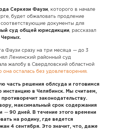
рда Серкези Фаузи
, которого в начале
рге, будет обжаловать продление
я соответствующие документы для
ный суд общей юрисдикции
, рассказал
 Черных.
а Фаузи сразу на три месяца
—
до 3
нял Ленинский районный суд
ала жалобу в Свердловский областной
то она осталась без удовлетворения.
ю часть решения облсуда и готовимся
 инстанцию в Челябинск. Мы считаем,
 противоречит законодательству.
ору, максимальный срок содержания
ии
—
90 дней. В течение этого времени
вать на родину, где ведется
ан 4 сентября. Это значит, что, даже