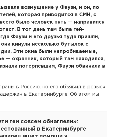
ызвала возмущение у Фаузи, и он, по
телей, которая приводится в СМИ, с
всего было человек пять — направился
тест. В тот день там была гей-
огда Фаузи и его друзья туда пришли,
 они кинули несколько бутылок с
удии. Эти окна были непробиваемые,
ое — охранник, который там находился,
ризнали потерпевшим, Фаузи обвинили в
траны в Россию, но его объявил в розыск
задержан в Екатеринбурге. Об этом мы
ти геи совсем обнаглели»:
рестованный в Екатеринбурге
разилец ищет помощи у