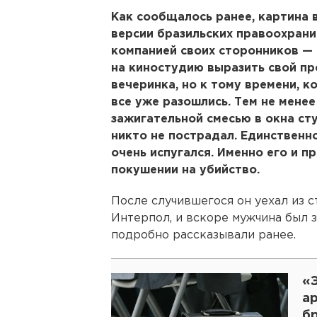
Как сообщалось ранее, картина в
версии бразильских правоохрани
компанией своих сторонников — 
на киностудию выразить свой про
вечеринка, но к тому времени, к
все уже разошлись. Тем не менее
зажигательной смесью в окна ст
никто не пострадал. Единственн
очень испугался. Именно его и п
покушении на убийство.
После случившегося он уехал из с
Интерпол, и вскоре мужчина был 
подробно рассказывали ранее.
«Э
а
б