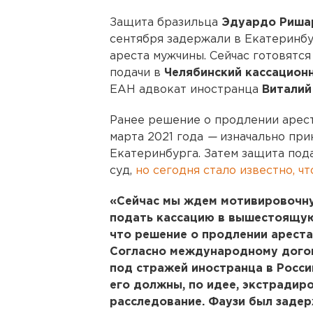
Защита бразильца
Эдуардо Риша
сентября задержали в Екатеринбу
ареста мужчины. Сейчас готовятс
подачи в
Челябинский кассацион
ЕАН адвокат иностранца
Виталий
Ранее решение о продлении арест
марта 2021 года
—
изначально при
Екатеринбурга. Затем защита под
суд,
но сегодня стало известно, ч
«Сейчас мы ждем мотивировочну
подать кассацию в вышестоящую
что решение о продлении ареста
Согласно международному догов
под стражей иностранца в Росс
его должны, по идее, экстрадиро
расследование. Фаузи был задерж