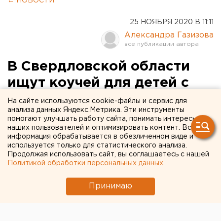
← НОВОСТИ
25 НОЯБРЯ 2020 В 11:11
Александра Газизова
В Свердловской области
ищут коучей для детей с
ВИЧ
На сайте используются cookie-файлы и сервис для
анализа данных Яндекс.Метрика. Эти инструменты
помогают улучшать работу сайта, понимать интересы
В рамках общественного проекта «Трамплин» в
наших пользователей и оптимизировать контент. Вся
Свердловской области будет сформирована
информация обрабатывается в обезличенном виде и
используется только для статистического анализа.
команда наставников для детей, живущих с
Продолжая использовать сайт, вы соглашаетесь с нашей
диагнозом "ВИЧ-инфекция", сообщает департамент
Политикой обработки персональных данных
.
информполитики региона.
Принимаю