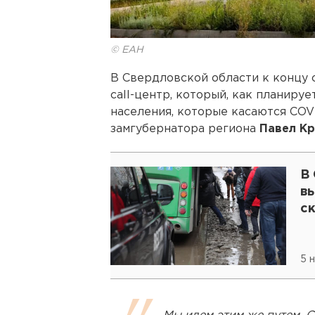
© ЕАН
В Свердловской области к концу
call-центр, который, как планируе
населения, которые касаются COV
замгубернатора региона
Павел К
В
в
с
5 