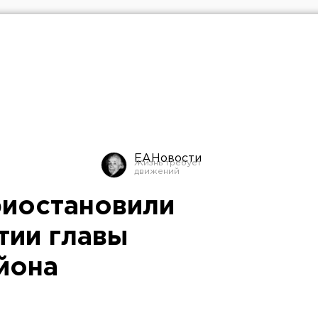
ЕАНовости
иостановили
тии главы
йона