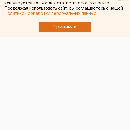
используется только для статистического анализа.
Продолжая использовать сайт, вы соглашаетесь с нашей
Политикой обработки персональных данных
.
Принимаю
В "Галамарте" в Екатеринбурге начали продавать
экспресс-тесты на антитела к коронавирусу. Однако
покупатель не сможет сделать тест, потому что в
нем не хватает реагента. В этом убедилась