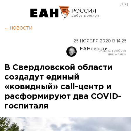
[18+]
РОССИЯ
Екатеринбург
← НОВОСТИ
Челябинск
25 НОЯБРЯ 2020 В 14:25
Курган
ЕАНовости
Оренбург
В Свердловской области
создадут единый
«ковидный» call-центр и
расформируют два COVID-
госпиталя