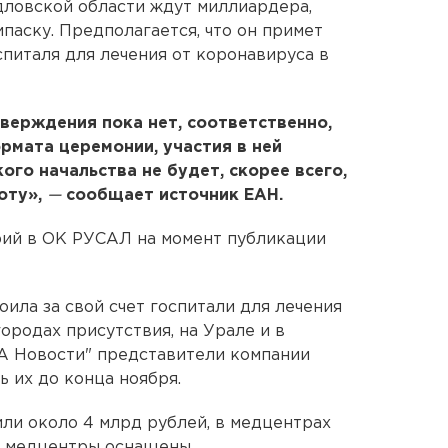
рдловской области ждут миллиардера,
аску. Предполагается, что он примет
спиталя для лечения от коронавируса в
верждения пока нет, соответственно,
рмата церемонии, участия в ней
ого начальства не будет, скорее всего,
оту»,
—
сообщает источник ЕАН.
ий в ОК РУСАЛ на момент публикации
ила за свой счет госпитали для лечения
ородах присутствия, на Урале и в
ИА Новости" представители компании
ь их до конца ноября.
или около 4 млрд рублей, в медцентрах
т, медцентры оснащены