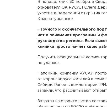
В понедельник, 30 ноября, в Све
основателя ОК РУСАЛ Олега Дерип
участие в церемонии открытия го
Краснотурьинске.
«Точного и окончательного подт
нет и понимания программы и фо
руководства региона. Если высок
клиника просто начнет свою раб
Получить официальный комментар
не удалось.
Напомним, компания РУСАЛ постро
от коронавируса жителей в семи г
Сибири. Ранее в комментарии "Р
заявили, что рассчитывают открыт
Затраты на строительство состав
оборудовано по 60-120 койкомес