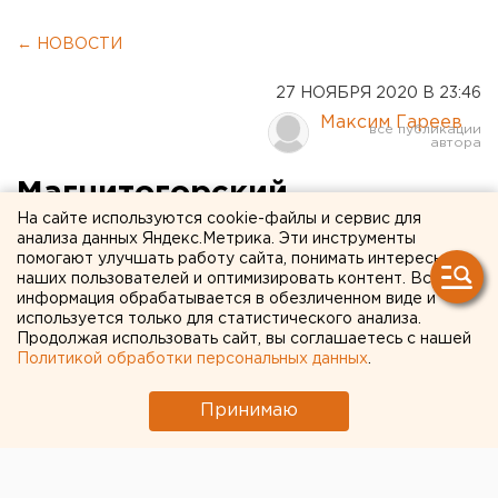
← НОВОСТИ
27 НОЯБРЯ 2020 В 23:46
Максим Гареев
Магнитогорский
На сайте используются cookie-файлы и сервис для
«Металлург» одержал
анализа данных Яндекс.Метрика. Эти инструменты
помогают улучшать работу сайта, понимать интересы
волевую победу над
наших пользователей и оптимизировать контент. Вся
«Нефтехимиком»
информация обрабатывается в обезличенном виде и
используется только для статистического анализа.
Продолжая использовать сайт, вы соглашаетесь с нашей
Подопечные Ильи Воробьева на своем льду
Политикой обработки персональных данных
.
забросили 6 шайб в ворота соперников.
Принимаю