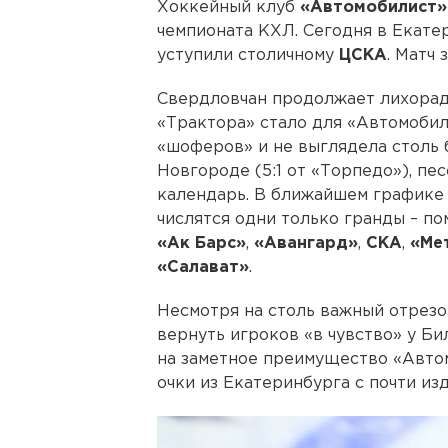
Хоккейный клуб
«Автомобилист»
чемпионата КХЛ. Сегодня в Екат
уступили столичному
ЦСКА
. Матч
Свердловчан продолжает лихорад
«Трактора» стало для «Автомобил
«шоферов» и не выглядела столь 
Новгороде (5:1 от «Торпедо»), п
календарь. В ближайшем графике
числятся одни только гранды – п
«Ак Барс»
,
«Авангард»
,
СКА
,
«Ме
«Салават»
.
Несмотря на столь важный отрезо
вернуть игроков «в чувство» у Би
на заметное преимущество «Авто
очки из Екатеринбурга с почти из