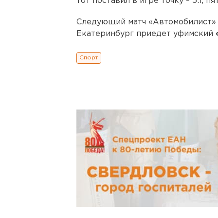
тот поставил в игре точку – 5:1, 
Следующий матч «Автомобилист» с
Екатеринбург приедет уфимский
Спорт