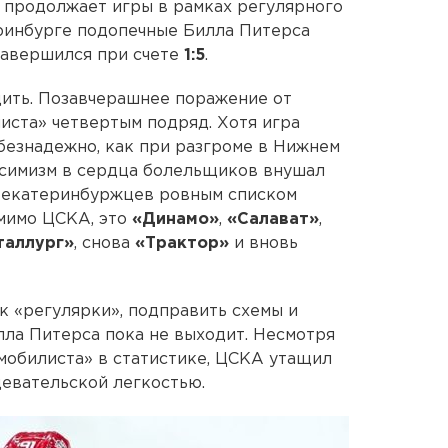
продолжает игры в рамках регулярного
еринбурге подопечные Билла Питерса
 завершился при счете
1:5
.
ить. Позавчерашнее поражение от
иста» четвертым подряд. Хотя игра
безнадежно, как при разгроме в Нижнем
ессимизм в сердца болельщиков внушал
 екатеринбуржцев ровным списком
омимо ЦСКА, это
«Динамо»
,
«Салават»
,
таллург»
, снова
«Трактор»
и вновь
к «регулярки», подправить схемы и
лла Питерса пока не выходит. Несмотря
мобилиста» в статистике, ЦСКА утащил
девательской легкостью.