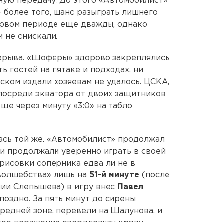
ную передачу. До этого «Автомобилист»
 более того, шанс разыграть лишнего
ервом периоде еще дважды, однако
и не снискали.
рерыва. «Шоферы» здорово закреплялись
ь гостей на пятаке и подходах, ни
ком издали хозяевам не удалось. ЦСКА,
посреди экватора от двоих защитников
ще через минуту «3:0» на табло
ась той же. «Автомобилист» продолжал
ти продолжали уверенно играть в своей
рисовки соперника едва ли не в
волшебства» лишь на
51-й минуте
(после
нии Слепышева) в игру внес
Павел
 поздно. За пять минут до сирены
редней зоне, перевели на Шалунова, и