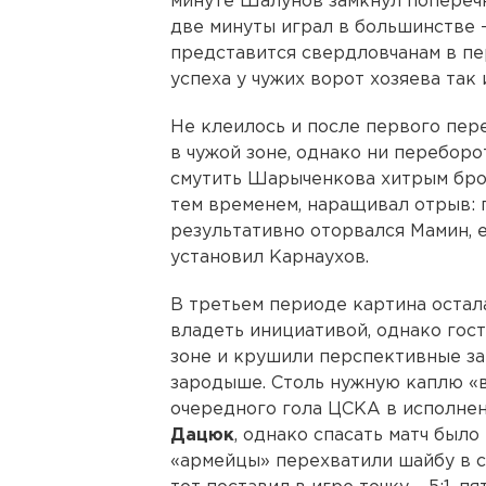
минуте Шалунов замкнул попереч
две минуты играл в большинстве –
представится свердловчанам в п
успеха у чужих ворот хозяева так 
Не клеилось и после первого пе
в чужой зоне, однако ни переборот
смутить Шарыченкова хитрым брос
тем временем, наращивал отрыв: 
результативно оторвался Мамин, е
установил Карнаухов.
В третьем периоде картина остал
владеть инициативой, однако гос
зоне и крушили перспективные за
зародыше. Столь нужную каплю «
очередного гола ЦСКА в исполне
Дацюк
, однако спасать матч было
«армейцы» перехватили шайбу в с